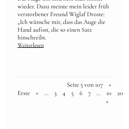
wieder. Dazu meinte mein leider früh
verstorbener Freund Wiglaf Droste:
„Ich wünsche mir, dass das Auge die
Hand aufisst, die so einen Satz
hinschreibt.
Weiterlesen
Seite 5 von 107
«
Erste
«
...
3
4
5
6
7
...
10
20
»