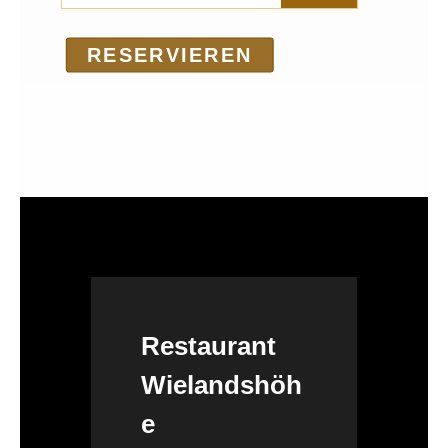
RE­SER­VIEREN
Restaurant
Wielandshöh
e