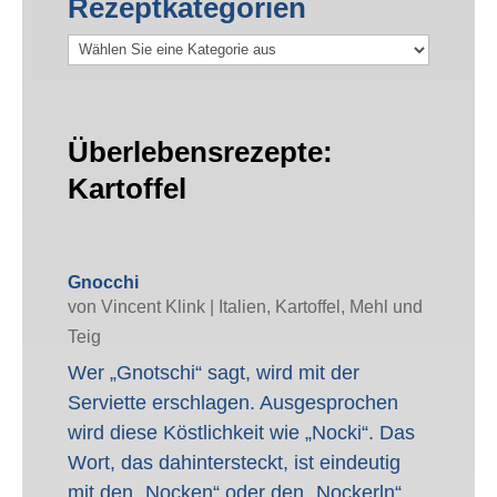
Rezeptkategorien
R
e
z
e
Überlebensrezepte:
p
Kartoffel
t
k
a
Gnocchi
t
von
Vincent Klink
|
Italien
,
Kartoffel
,
Mehl und
e
Teig
g
Wer „Gnotschi“ sagt, wird mit der
o
Serviette erschlagen. Ausgesprochen
r
wird diese Köstlichkeit wie „Nocki“. Das
i
Wort, das dahintersteckt, ist eindeutig
e
mit den „Nocken“ oder den „Nockerln“
n