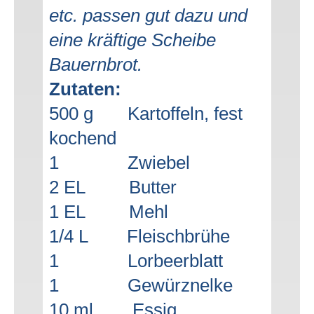
etc. passen gut dazu und
eine kräftige Scheibe
Bauernbrot.
Zutaten:
500 g Kartoffeln, fest
kochend
1 Zwiebel
2 EL Butter
1 EL Mehl
1/4 L Fleischbrühe
1 Lorbeerblatt
1 Gewürznelke
10 ml Essig