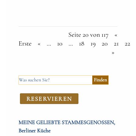
Seite 20 von 117
«
Erste
«
...
10
...
18
19
20
21
22
»
RE­SER­VIEREN
MEINE GELIEBTE STAMMESGENOSSEN,
Berliner Küche