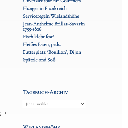
Unverzichtbar für Gourmets
Hunger in Frankreich
Serviceregeln Wielandshöhe
Jean-Anthelme Brillat-Savarin
1755-1826
Fisch klebt fest!
Heißes Essen, pedu
Futterplatz “Bouillon”, Dijon
Spätzle ond Soß
Tagebuch-Archiv
Archiv
g
→
Wielandshöhe