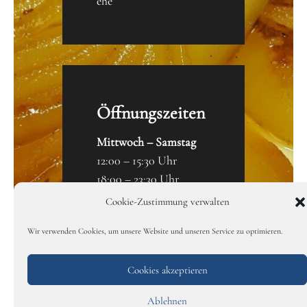
ehe
Öffnungszeiten
Mittwoch – Samstag
12:00 – 15:30 Uhr
18:00 – 23:30 Uhr
Cookie-Zustimmung verwalten
Sonntag, Montag &
Dienstag:
Ruhetag
Wir verwenden Cookies, um unsere Website und unseren Service zu optimieren.
Cookies akzeptieren
RESERVIEREN
Ablehnen