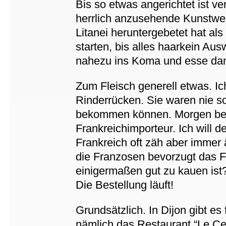
Bis so etwas angerichtet ist v
herrlich anzusehende Kunstwer
Litanei heruntergebetet hat als
starten, bis alles haarkein Aus
nahezu ins Koma und esse dann
Zum Fleisch generell etwas. Ic
Rinderrücken. Sie waren nie so
bekommen können. Morgen best
Frankreichimporteur. Ich will 
Frankreich oft zäh aber immer 
die Franzosen bevorzugt das Fl
einigermaßen gut zu kauen ist?
Die Bestellung läuft!
Grundsätzlich. In Dijon gibt es
nämlich das Restaurant “Le Cen