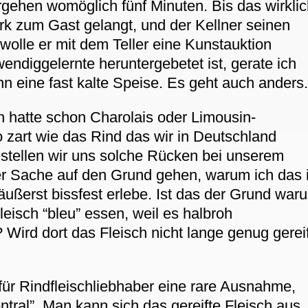
ergehen womöglich fünf Minuten. Bis das wirkli
k zum Gast gelangt, und der Kellner seinen
 wolle er mit dem Teller eine Kunstauktion
wendiggelernte heruntergebetet ist, gerate ich
 eine fast kalte Speise. Es geht auch anders
h hatte schon Charolais oder Limousin-
 zart wie das Rind das wir in Deutschland
ellen wir uns solche Rücken bei unserem
der Sache auf den Grund gehen, warum ich das 
äußerst bissfest erlebe. Ist das der Grund war
eisch “bleu” essen, weil es halbroh
 Wird dort das Fleisch nicht lange genug gerei
 für Rindfleischliebhaber eine rare Ausnahme,
tral”. Man kann sich das gereifte Fleisch aus