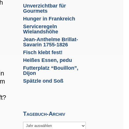
ch
Unverzichtbar für
Gourmets
Hunger in Frankreich
Serviceregeln
Wielandshöhe
.
Jean-Anthelme Brillat-
Savarin 1755-1826
Fisch klebt fest!
Heißes Essen, pedu
Futterplatz “Bouillon”,
in
Dijon
um
Spätzle ond Soß
ft?
Tagebuch-Archiv
Archiv