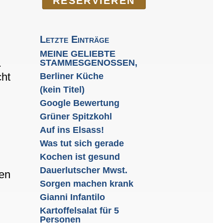
RE­SER­VIEREN
Letzte Einträge
MEINE GELIEBTE
.
STAMMESGENOSSEN,
cht
Berliner Küche
(kein Titel)
Google Bewertung
Grüner Spitzkohl
Auf ins Elsass!
Was tut sich gerade
Kochen ist gesund
Dauerlutscher Mwst.
uen
Sorgen machen krank
Gianni Infantilo
Kartoffelsalat für 5
Personen