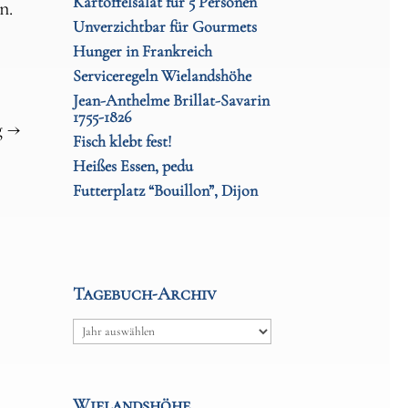
Kartoffelsalat für 5 Personen
n.
Unverzichtbar für Gourmets
Hunger in Frankreich
Serviceregeln Wielandshöhe
Jean-Anthelme Brillat-Savarin
1755-1826
g
→
Fisch klebt fest!
Heißes Essen, pedu
Futterplatz “Bouillon”, Dijon
Tagebuch-Archiv
Archiv
Wielandshöhe