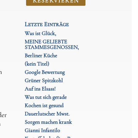
RE­SER­VIEREN
Letzte Einträge
Was ist Glück,
MEINE GELIEBTE
STAMMESGENOSSEN,
Berliner Küche
(kein Titel)
n
Google Bewertung
Grüner Spitzkohl
Auf ins Elsass!
Was tut sich gerade
Kochen ist gesund
Dauerlutscher Mwst.
der
Sorgen machen krank
n
Gianni Infantilo