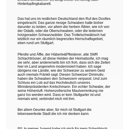
Hintertupfingkabarett.
Das hat uns im restlichen Deutschland den Ruf des Doofies
eingebracht. Das ganze riesige Schwaben hatte bisher
darunter zu leiden, vor allem die herben Älbler, wie ich von
der Ostalb, oder die Oberschwaben, oder die ledernen
holzgeraden Schwarzwälder. Das Trottelschwäbisch hat
letztlich nur ein räumlich begrenztes Herrschaftsgebiet,
eben rund um Stuttgart.
Pferdle und Äffle, der Häberle&Pfleiderer, alte SWR
Schlachtrösser, all diese Helden der Heimatsoße, ich mag
sie sehr, aber andererseits bin ich froh, dass sich die Zeiten
hier im Land angenehm modernisiert haben. Ich sage
übrigens nie Ländle, wie der Schweizer zu seinem Geld
auch niemals Fränkli sagt. Diesen Schweizer Diminutiv,
haben die Schwaben den Schweizern verpasst. Und zum
Schluss ein Lob auf das Hochdeutsch unseres
Ministerpräsidenten Kretschmann. Ein echter Schwabe, der
seine Höhenluft- Hohenzollersche Maulverrenkung nie
ganz los werden wird. Dass er kein Stuttgarter ist und
niemals wird, verbindet mich mit ihm.
Bei allem Geunke aber, für mich ist Stuttgart die
lebenswerteste Stadt die ich mir denken kann.
PS: In meiner Jugend habe ich mich für mein Schwäbisch