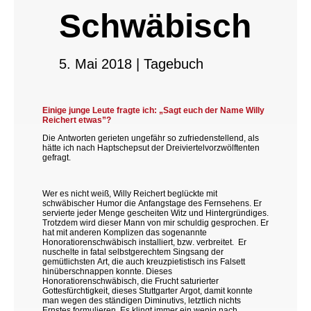
Schwäbisch
5. Mai 2018
|
Tagebuch
Einige junge Leute fragte ich: „Sagt euch der Name Willy
Reichert etwas”?
Die Antworten gerieten ungefähr so zufriedenstellend, als
hätte ich nach Haptschepsut der Dreiviertelvorzwölftenten
gefragt.
Wer es nicht weiß, Willy Reichert beglückte mit
schwäbischer Humor die Anfangstage des Fernsehens. Er
servierte jeder Menge gescheiten Witz und Hintergründiges.
Trotzdem wird dieser Mann von mir schuldig gesprochen. Er
hat mit anderen Komplizen das sogenannte
Honoratiorenschwäbisch installiert, bzw. verbreitet. Er
nuschelte in fatal selbstgerechtem Singsang der
gemütlichsten Art, die auch kreuzpietistisch ins Falsett
hinüberschnappen konnte. Dieses
Honoratiorenschwäbisch, die Frucht saturierter
Gottesfürchtigkeit, dieses Stuttgarter Argot, damit konnte
man wegen des ständigen Diminutivs, letztlich nichts
Ernstes formulieren. Es klingt immer ein wenig nach