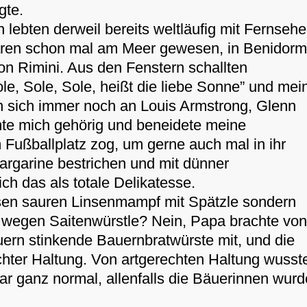
gte.
ebten derweil bereits weltläufig mit Fernsehe
waren schon mal am Meer gewesen, in Benidor
on Rimini. Aus den Fenstern schallten
e, Sole, Sole, heißt die liebe Sonne” und mei
en sich immer noch an Louis Armstrong, Glenn
ämte mich gehörig und beneidete meine
Fußballplatz zog, um gerne auch mal in ihr
argarine bestrichen und mit dünner
ch das als totale Delikatesse.
esen sauren Linsenmampf mit Spätzle sondern
 wegen Saitenwürstle? Nein, Papa brachte vo
rn stinkende Bauernbratwürste mit, und die
chter Haltung. Von artgerechten Haltung wusst
ar ganz normal, allenfalls die Bäuerinnen wur