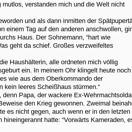
ig mutlos, verstanden mich und die Welt nicht
geworden und als dann inmitten der Spätpupertä
on einem Tag auf den anderen anschwollen, gi
durchs Haus. Der Sohnemann, “hart wie
as geht da schief. Großes verzweifeltes
e Haushälterin, alle ordneten mich völlig
ssgeburt ein. In meinem Ohr klingelt heute noch
rztes wie aus dem Oberkommando der
n kein leeres Scheißhaus stürmen.“
, denn Papa, der wackere Ex-Wehrmachtsolda
n Beweise den Krieg gewonnen. Zweimal beina
e es nicht gegen, auch wenn er in den letzten
h hineingerannt hatte: “Vorwärts Kameraden, e