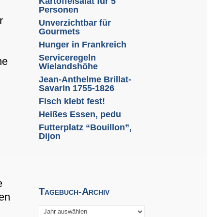
Kartoffelsalat für 5
Personen
r
Unverzichtbar für
Gourmets
m
Hunger in Frankreich
Serviceregeln
ne
Wielandshöhe
Jean-Anthelme Brillat-
Savarin 1755-1826
Fisch klebt fest!
Heißes Essen, pedu
Futterplatz “Bouillon”,
Dijon
n
e
Tagebuch-Archiv
den
Archiv