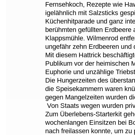
Fernsehkoch, Rezepte wie Hawa
igelähnlich mit Salzsticks gesp
Küchenhitparade und ganz inte
berühmten gefüllten Erdbeere 
Klappsmühle. Wilmenrod entfer
ungefähr zehn Erdbeeren und dr
Mit diesem Hattrick beschäfti
Publikum vor der heimischen Mu
Euphorie und unzählige Trieb
Die Hungerzeiten des übersta
die Speisekammern waren knüp
gegen Mangelzeiten wurden die
Von Staats wegen wurden priv
Zum Überlebens-Starterkit ge
wochenlangen Einsitzen bei B
nach freilassen konnte, um zu p