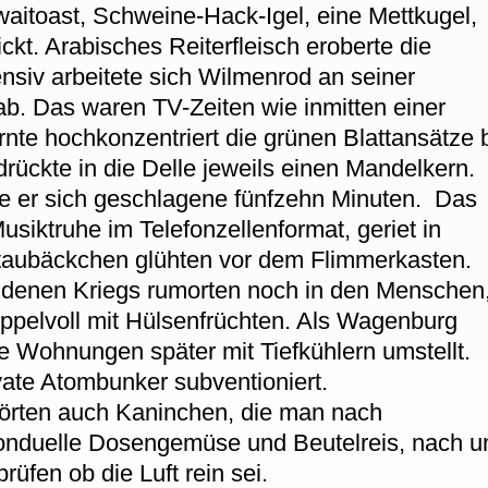
itoast, Schweine-Hack-Igel, eine Mettkugel,
ickt. Arabisches Reiterfleisch eroberte die
nsiv arbeitete sich Wilmenrod an seiner
ab. Das waren TV-Zeiten wie inmitten einer
nte hochkonzentriert die grünen Blattansätze 
ückte in die Delle jeweils einen Mandelkern.
gte er sich geschlagene fünfzehn Minuten. Das
siktruhe im Telefonzellenformat, geriet in
staubäckchen glühten vor dem Flimmerkasten.
ndenen Kriegs rumorten noch in den Menschen
pelvoll mit Hülsenfrüchten. Als Wagenburg
 Wohnungen später mit Tiefkühlern umstellt.
ate Atombunker subventioniert.
hörten auch Kaninchen, die man nach
onduelle Dosengemüse und Beutelreis, nach u
rüfen ob die Luft rein sei.