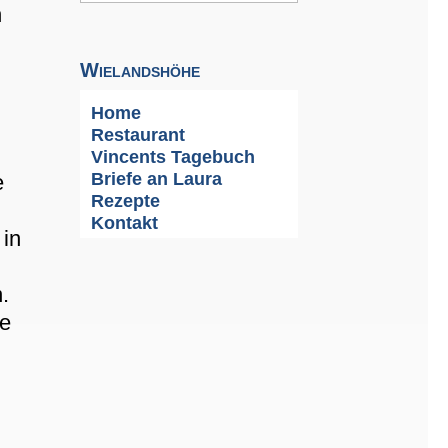
n
Wielandshöhe
Home
Restaurant
Vincents Tagebuch
Briefe an Laura
e
Rezepte
Kontakt
 in
.
ie
n