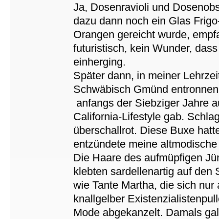
Ja, Dosenravioli und Dosenobs
dazu dann noch ein Glas Frig
Orangen gereicht wurde, empfa
futuristisch, kein Wunder, das
einherging.
Später dann, in meiner Lehrze
Schwäbisch Gmünd entronnen, 
anfangs der Siebziger Jahre 
California-Lifestyle gab. Sch
überschallrot. Diese Buxe ha
entzündete meine altmodische 
Die Haare des aufmüpfigen Jü
klebten sardellenartig auf den
wie Tante Martha, die sich nur
knallgelber Existenzialistenpu
Mode abgekanzelt. Damals galt