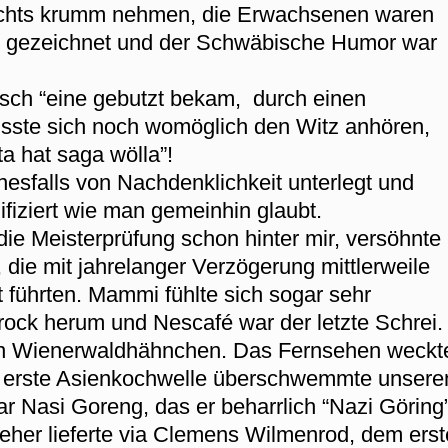
nichts krumm nehmen, die Erwachsenen waren
l gezeichnet und der Schwäbische Humor war
ch “eine gebutzt bekam, durch einen
sste sich noch womöglich den Witz anhören,
ta hat saga wölla”!
esfalls von Nachdenklichkeit unterlegt und
zifiziert wie man gemeinhin glaubt.
die Meisterprüfung schon hinter mir, versöhnte
, die mit jahrelanger Verzögerung mittlerweile
führten. Mammi fühlte sich sogar sehr
inirock herum und Nescafé war der letzte Schrei.
rn Wienerwaldhähnchen. Das Fernsehen weckt
ie erste Asienkochwelle überschwemmte unsere
r Nasi Goreng, das er beharrlich “Nazi Göring
her lieferte via Clemens Wilmenrod, dem ers