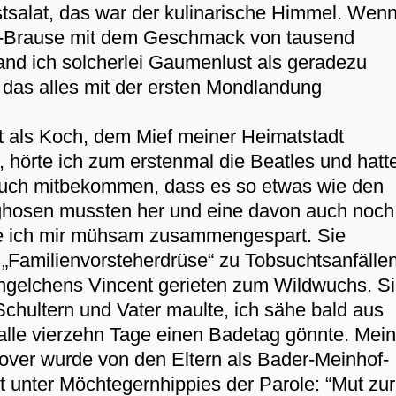
tsalat, das war der kulinarische Himmel. Wen
o-Brause mit dem Geschmack von tausend
nd ich solcherlei Gaumenlust als geradezu
s das alles mit der ersten Mondlandung
it als Koch, dem Mief meiner Heimatstadt
hörte ich zum erstenmal die Beatles und hatt
auch mitbekommen, dass es so etwas wie den
laghosen mussten her und eine davon auch noch
tte ich mir mühsam zusammengespart. Sie
„Familienvorsteherdrüse“ zu Tobsuchtsanfällen
ngelchens Vincent gerieten zum Wildwuchs. S
 Schultern und Vater maulte, ich sähe bald aus
 alle vierzehn Tage einen Badetag gönnte. Mei
llover wurde von den Eltern als Bader-Meinhof-
 unter Möchtegernhippies der Parole: “Mut zur