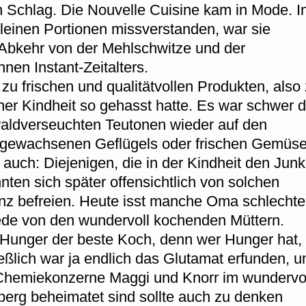
n Schlag. Die Nouvelle Cuisine kam in Mode. I
kleinen Portionen missverstanden, war sie
ie Abkehr von der Mehlschwitze und der
nnen Instant-Zeitalters.
u frischen und qualitätvollen Produkten, also
ner Kindheit so gehasst hatte. Es war schwer d
aldverseuchten Teutonen wieder auf den
fgewachsenen Geflügels oder frischen Gemüs
auch: Diejenigen, die in der Kindheit den Junk
ten sich später offensichtlich von solchen
nz befreien. Heute isst manche Oma schlechte
 Rede von den wundervoll kochenden Müttern.
r Hunger der beste Koch, denn wer Hunger hat,
eßlich war ja endlich das Glutamat erfunden, u
-Chemiekonzerne Maggi und Knorr im wundervo
rg beheimatet sind sollte auch zu denken