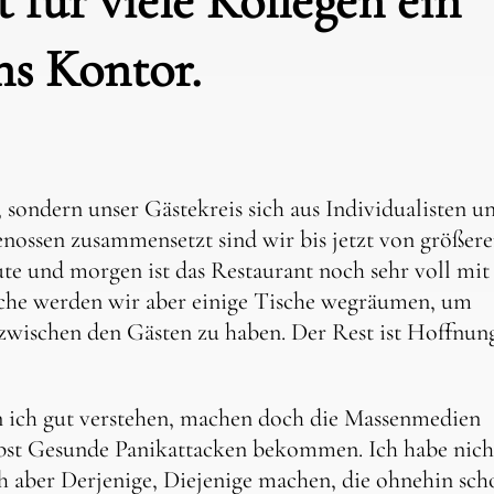
t für viele Kollegen ein
ns Kontor.
sondern unser Gästekreis sich aus Individualisten u
ossen zusammensetzt sind wir bis jetzt von größer
te und morgen ist das Restaurant noch sehr voll mit
che werden wir aber einige Tische wegräumen, um
zwischen den Gästen zu haben. Der Rest ist Hoffnun
n ich gut verstehen, machen doch die Massenmedien
lbst Gesunde Panikattacken bekommen. Ich habe nich
ch aber Derjenige, Diejenige machen, die ohnehin sch