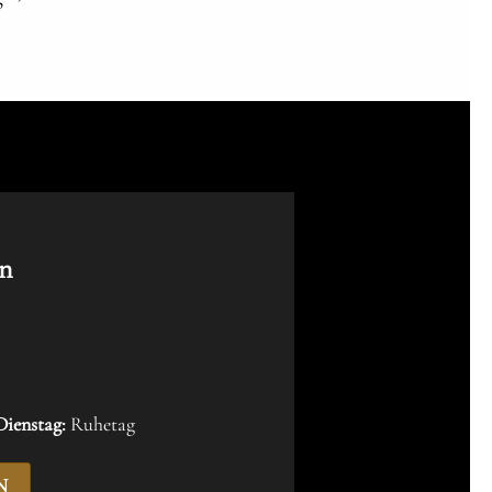
n
ienstag:
Ruhetag
N