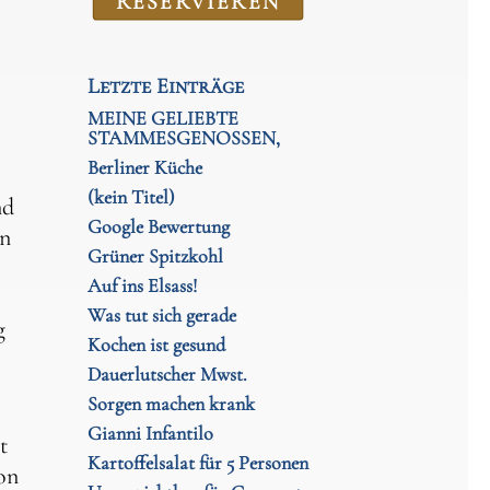
RE­SER­VIEREN
Letzte Einträge
MEINE GELIEBTE
STAMMESGENOSSEN,
Berliner Küche
(kein Titel)
nd
Google Bewertung
en
Grüner Spitzkohl
Auf ins Elsass!
Was tut sich gerade
g
Kochen ist gesund
Dauerlutscher Mwst.
Sorgen machen krank
Gianni Infantilo
t
Kartoffelsalat für 5 Personen
on