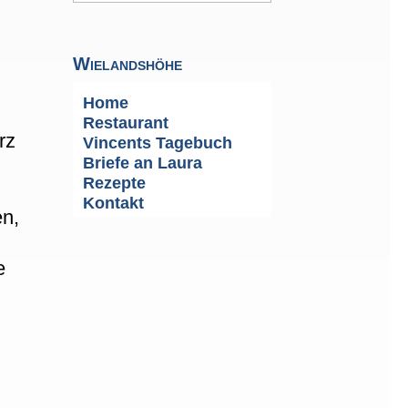
Wielandshöhe
Home
u
Restaurant
rz
Vincents Tagebuch
Briefe an Laura
Rezepte
Kontakt
en,
e