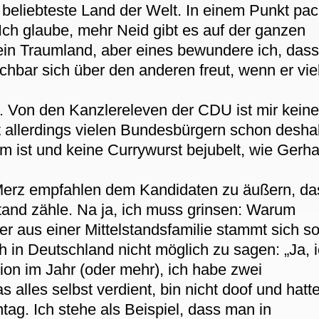
 beliebteste Land der Welt. In einem Punkt pac
 Ich glaube, mehr Neid gibt es auf der ganzen
mein Traumland, aber eines bewundere ich, das
hbar sich über den anderen freut, wenn er vie
. Von den Kanzlereleven der CDU ist mir keine
t allerdings vielen Bundesbürgern schon desha
rm ist und keine Currywurst bejubelt, wie Gerh
Merz empfahlen dem Kandidaten zu äußern, da
tand zähle. Na ja, ich muss grinsen: Warum
er aus einer Mittelstandsfamilie stammt sich s
ich in Deutschland nicht möglich zu sagen: „Ja, 
llion im Jahr (oder mehr), ich habe zwei
 alles selbst verdient, bin nicht doof und hatt
ag. Ich stehe als Beispiel, dass man in