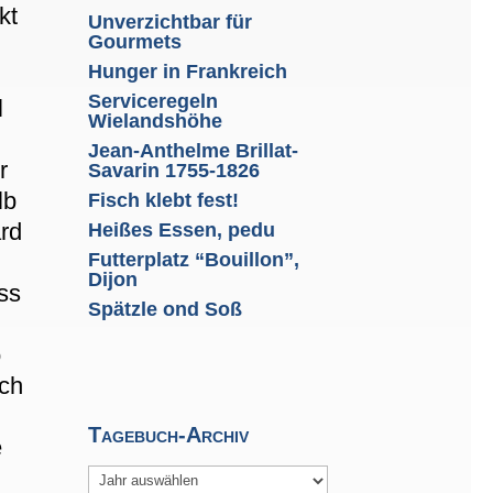
kt
Unverzichtbar für
Gourmets
Hunger in Frankreich
s
Serviceregeln
l
Wielandshöhe
Jean-Anthelme Brillat-
r
Savarin 1755-1826
lb
Fisch klebt fest!
ard
Heißes Essen, pedu
Futterplatz “Bouillon”,
Dijon
ss
Spätzle ond Soß
o
ich
Tagebuch-Archiv
e
Archiv