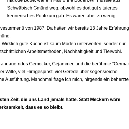
marode Bude, war ein Faß ohne Boden.Wir musste aus
Schwäbisch Gmünd weg, obwohl es dort gut situiertes,
kennerisches Publikum gab. Es waren aber zu wenig.
ilvestermenü von 1987. Da hatten wir bereits 13 Jahre Erfahrun
Gmünd.
te. Wirklich gute Küche ist kaum Moden unterworfen, sonder nur
schrittlichen Arbeitsmethoden, Nachhaltigkeit und Tierwohl.
n, andauerndes Gemecker, Gejammer, und die berühmte “Germa
uter Wille, viel Hirngespinst, viel Gerede über segensreiche
he Ausführung. Manchmal frage ich mich, nirgends ein beherzte
sten Zeit, die uns Land jemals hatte. Statt Meckern wäre
rksamkeit, dass es so bleibt.