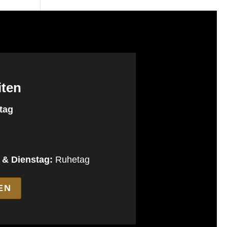
iten
tag
 & Dienstag:
Ruhetag
EN