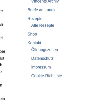
Vincents Archiv
Briefe an Laura
er
Rezepte
an
Alle Rezepte
Shop
ei
Kontakt
Öffnungszeiten
ber
rau
Datenschutz
ab
Impressum
e
Cookie-Richtlinie
in
ein