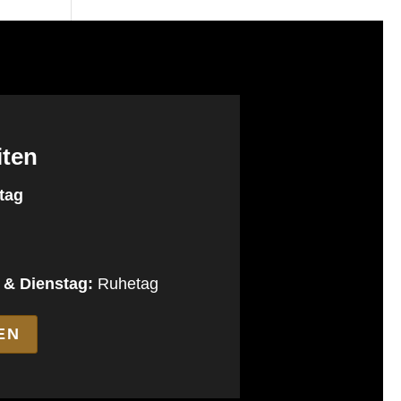
iten
tag
 & Dienstag:
Ruhetag
EN