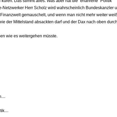
küren. Das stimmt alles. Was aber hat die “erfahrene” Politik
re-Netzwerker Herr Scholz wird wahrscheinlich Bundeskanzler 
er Finanzwelt gemauschelt, und wenn man nicht mehr weiter wei
 wie der Mittelstand absackten darf und der Dax nach oben durc
ssen wie es weitergehen müsste.
en…
itik…