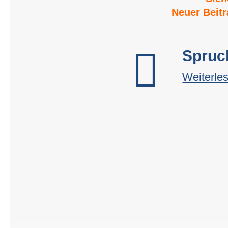
Neuer Beit

Spruc
Weiterle