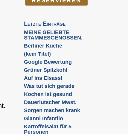
RE­SER­VIEREN
Letzte Einträge
MEINE GELIEBTE
STAMMESGENOSSEN,
Berliner Küche
(kein Titel)
Google Bewertung
Grüner Spitzkohl
Auf ins Elsass!
Was tut sich gerade
Kochen ist gesund
Dauerlutscher Mwst.
t.
Sorgen machen krank
n
Gianni Infantilo
Kartoffelsalat für 5
Personen